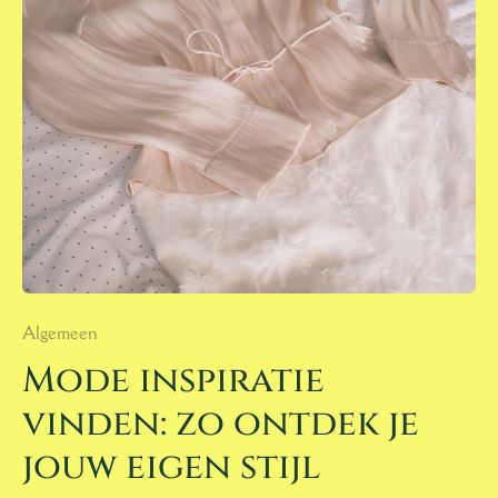
INSPIRATIE
VINDEN:
ZO
ONTDEK
JE
JOUW
EIGEN
STIJL
Algemeen
Mode inspiratie
vinden: zo ontdek je
jouw eigen stijl