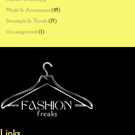
Mode & Accessoires
(49)
Streetstyle & Trends
(15)
Uncategorized
(1)
Links