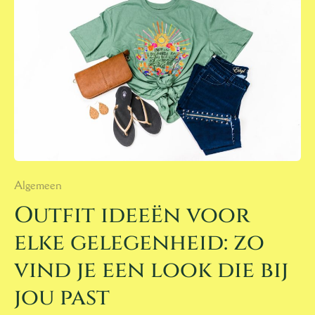
ELKE
GELEGENHEID:
ZO
VIND
JE
EEN
LOOK
DIE
BIJ
JOU
PAST
Algemeen
Outfit ideeën voor
elke gelegenheid: zo
vind je een look die bij
jou past