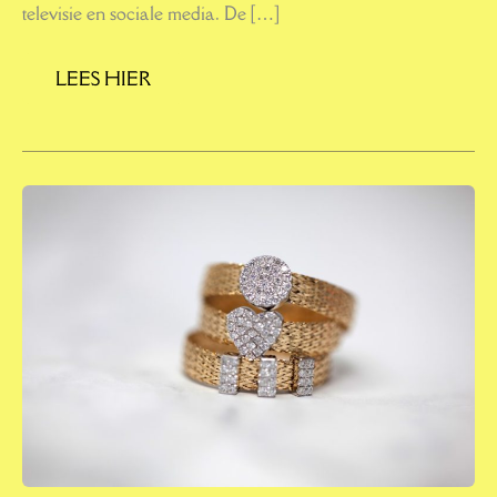
televisie en sociale media. De […]
LEES HIER
SIERADEN
DIE
IETS
BETEKENEN:
HOE
JE
JUWELEN
KIEST
DIE
BIJ
JOU
PASSEN