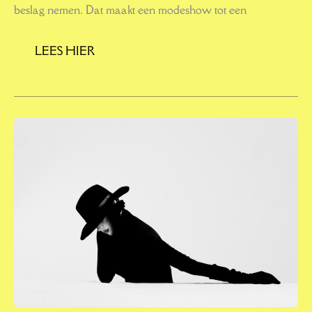
beslag nemen. Dat maakt een modeshow tot een
LEES HIER
RIEMEN:
MEER
DAN
ALLEEN
EEN
ACCESSOIRE
VOOR
JE
BROEK