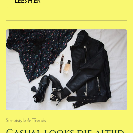
LEES HIER
CASUAL
LOOKS
DIE
ALTIJD
GOED
ZITTEN:
ZO
DOE
JE
HET
Streetstyle & Trends