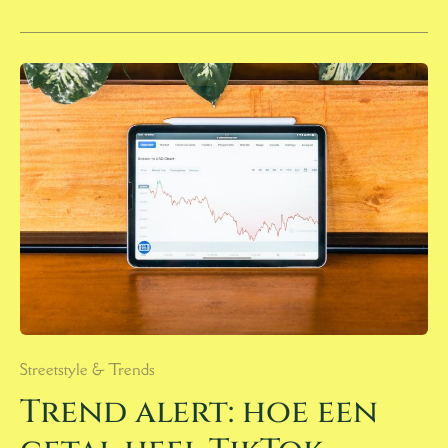
TREND
ALERT:
HOE
EEN
GETAL
HEEL
TIKTOK
OVERNAM
Streetstyle & Trends
Trend alert: hoe een