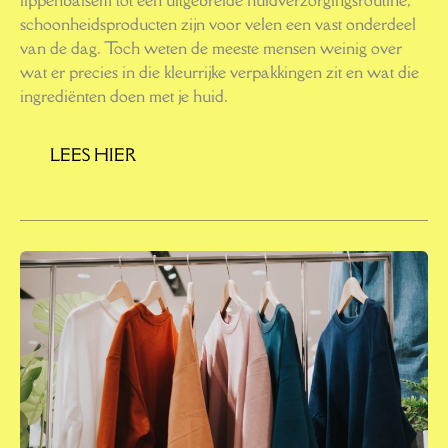
lippenbalsem tot een uitgebreide huidverzorgingsroutine,
schoonheidsproducten zijn voor velen een vast onderdeel
van de dag. Toch weten de meeste mensen weinig over
wat er precies in die kleurrijke verpakkingen zit en wat die
ingrediënten doen met je huid.
LEES HIER
ETHICAL
FASHION:
BEWUST
KLEDEN
ZONDER
IN
TE
LEVEREN
OP
STIJL