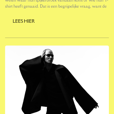
shirt heeft genaaid. Dat is een begrijpelijke vraag, want de
LEES HIER
ACHTER
DE
SCHERMEN
VAN
EEN
FASHIONSHOW:
ZO
WERKT
DE
MODEWERELD