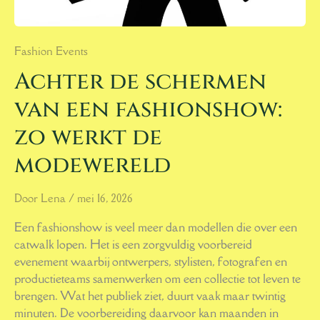
Fashion Events
Achter de schermen
van een fashionshow:
zo werkt de
modewereld
Door
Lena
/
mei 16, 2026
Een fashionshow is veel meer dan modellen die over een
catwalk lopen. Het is een zorgvuldig voorbereid
evenement waarbij ontwerpers, stylisten, fotografen en
productieteams samenwerken om een collectie tot leven te
brengen. Wat het publiek ziet, duurt vaak maar twintig
minuten. De voorbereiding daarvoor kan maanden in