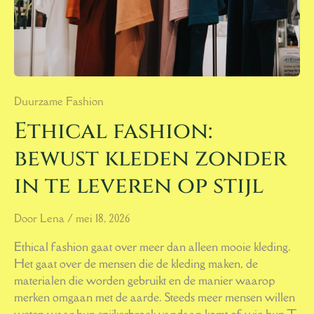
Duurzame Fashion
Ethical fashion:
bewust kleden zonder
in te leveren op stijl
Door
Lena
/
mei 18, 2026
Ethical fashion gaat over meer dan alleen mooie kleding.
Het gaat over de mensen die de kleding maken, de
materialen die worden gebruikt en de manier waarop
merken omgaan met de aarde. Steeds meer mensen willen
weten waar hun spijkerbroek vandaan komt of wie hun T-