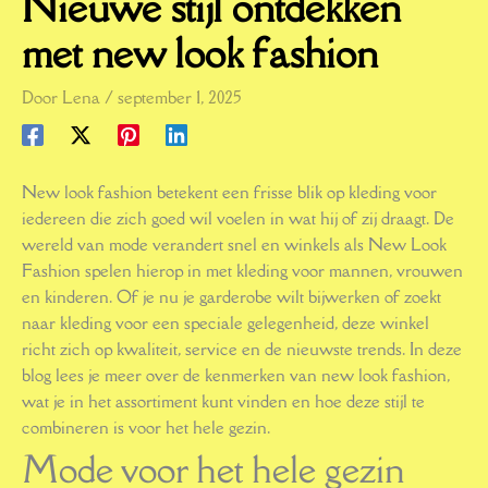
Nieuwe stijl ontdekken
met new look fashion
Door
Lena
/
september 1, 2025
New look fashion betekent een frisse blik op kleding voor
iedereen die zich goed wil voelen in wat hij of zij draagt. De
wereld van mode verandert snel en winkels als New Look
Fashion spelen hierop in met kleding voor mannen, vrouwen
en kinderen. Of je nu je garderobe wilt bijwerken of zoekt
naar kleding voor een speciale gelegenheid, deze winkel
richt zich op kwaliteit, service en de nieuwste trends. In deze
blog lees je meer over de kenmerken van new look fashion,
wat je in het assortiment kunt vinden en hoe deze stijl te
combineren is voor het hele gezin.
Mode voor het hele gezin