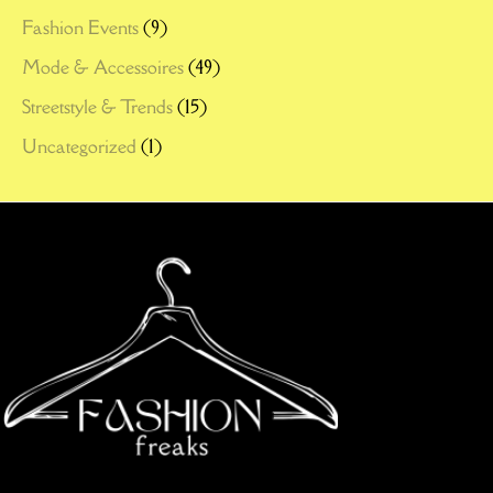
Fashion Events
(9)
Mode & Accessoires
(49)
Streetstyle & Trends
(15)
Uncategorized
(1)