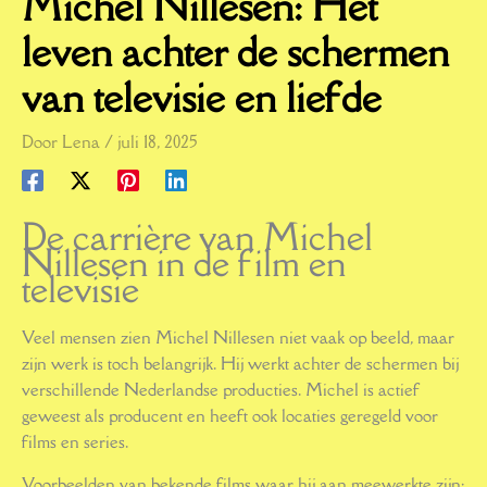
Michel Nillesen: Het
leven achter de schermen
van televisie en liefde
Door
Lena
/
juli 18, 2025
De carrière van Michel
Nillesen in de film en
televisie
Veel mensen zien Michel Nillesen niet vaak op beeld, maar
zijn werk is toch belangrijk. Hij werkt achter de schermen bij
verschillende Nederlandse producties. Michel is actief
geweest als producent en heeft ook locaties geregeld voor
films en series.
Voorbeelden van bekende films waar hij aan meewerkte zijn: