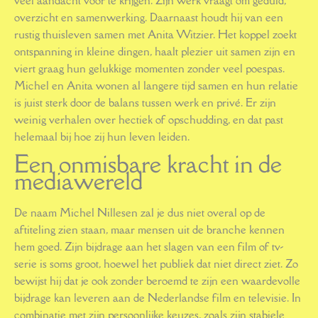
veel aandacht voor te krijgen. Zijn werk vraagt om geduld,
overzicht en samenwerking. Daarnaast houdt hij van een
rustig thuisleven samen met Anita Witzier. Het koppel zoekt
ontspanning in kleine dingen, haalt plezier uit samen zijn en
viert graag hun gelukkige momenten zonder veel poespas.
Michel en Anita wonen al langere tijd samen en hun relatie
is juist sterk door de balans tussen werk en privé. Er zijn
weinig verhalen over hectiek of opschudding, en dat past
helemaal bij hoe zij hun leven leiden.
Een onmisbare kracht in de
mediawereld
De naam Michel Nillesen zal je dus niet overal op de
aftiteling zien staan, maar mensen uit de branche kennen
hem goed. Zijn bijdrage aan het slagen van een film of tv-
serie is soms groot, hoewel het publiek dat niet direct ziet. Zo
bewijst hij dat je ook zonder beroemd te zijn een waardevolle
bijdrage kan leveren aan de Nederlandse film en televisie. In
combinatie met zijn persoonlijke keuzes, zoals zijn stabiele