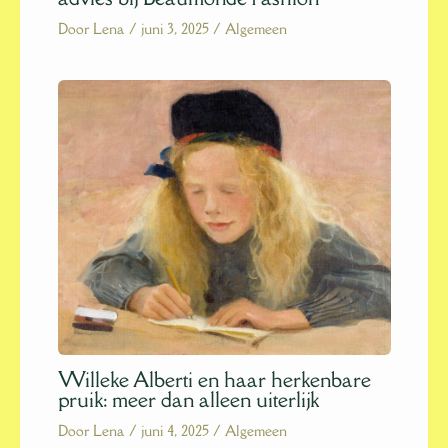
Door
Lena
/
juni 3, 2025
/
Algemeen
Willeke Alberti en haar herkenbare
pruik: meer dan alleen uiterlijk
Door
Lena
/
juni 4, 2025
/
Algemeen