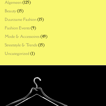
Algemeen
(125)
Beauty
(15)
Duurzame Fashion
(15)
Fashion Events
(9)
Mode & Accessoires
(49)
Streetstyle & Trends
(15)
Uncategorized
(1)