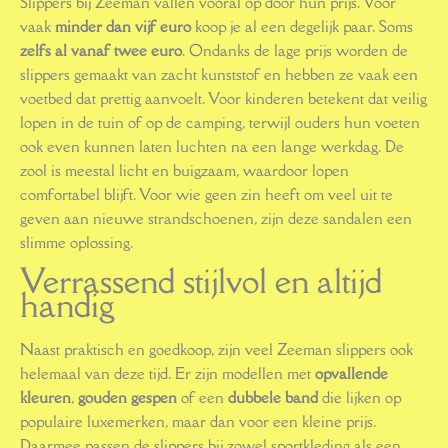
Slippers bij Zeeman vallen vooral op door hun prijs. Voor
vaak
minder dan vijf euro
koop je al een degelijk paar. Soms
zelfs al vanaf twee euro
. Ondanks de lage prijs worden de
slippers gemaakt van zacht kunststof en hebben ze vaak een
voetbed dat prettig aanvoelt. Voor kinderen betekent dat veilig
lopen in de tuin of op de camping, terwijl ouders hun voeten
ook even kunnen laten luchten na een lange werkdag. De
zool is meestal licht en buigzaam, waardoor lopen
comfortabel blijft. Voor wie geen zin heeft om veel uit te
geven aan nieuwe strandschoenen, zijn deze sandalen een
slimme oplossing.
Verrassend stijlvol en altijd
handig
Naast praktisch en goedkoop, zijn veel Zeeman slippers ook
helemaal van deze tijd. Er zijn modellen met
opvallende
kleuren
,
gouden gespen
of een
dubbele band
die lijken op
populaire luxemerken, maar dan voor een kleine prijs.
Daarmee passen de slippers bij zowel sportkleding als een