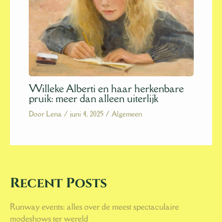
Willeke Alberti en haar herkenbare
pruik: meer dan alleen uiterlijk
Door
Lena
/
juni 4, 2025
/
Algemeen
Recent Posts
Runway events: alles over de meest spectaculaire
modeshows ter wereld