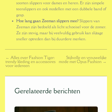
soorten slippers voor dames en heren. Er zijn simpele
teenslippers en ook modellen met een dubbele band of
gesp.
Hoe lang gaan Zeeman slippers mee?
Slippers van
Zeeman zijn bedoeld als licht schoeisel voor de zomer.
Ze zijn stevig, maar bij veelvuldig gebruik kan slijtage
sneller optreden dan bij duurdere merken.
←
Alles over Fashion Tiger:
Stijlvolle en vrouwelijke
trendy kleding en accessoires
mode met Opus Fashion
→
voor iedereen
Gerelateerde berichten