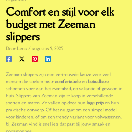
Comfort en stijl voor elk
budget met Zeeman
slippers
Door
Lena
/
augustus 9, 2025
Zeeman slippers zijn een vertrouwde keuze voor veel
mensen die zoeken naar
comfortabele
en
betaalbare
schoenen voor aan het zwembad, op vakantie of gewoon in
huis. Slippers van Zeeman zijn te koop in verschillende
soorten en maten. Ze vallen op door hun
lage prijs
en hun
praktische ontwerp. Of het nu gaat om een simpel model
voor kinderen, of om een trendy variant voor volwassenen,
bij Zeeman vind je snel iets dat past bij jouw smaak en
portemonnee.